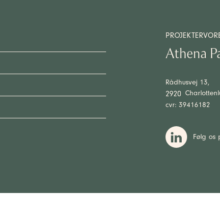
PROJEKTER
VOR
Athena P
Rådhusvej 13,
Charlotten
2920
cvr: 39416182
Følg os 