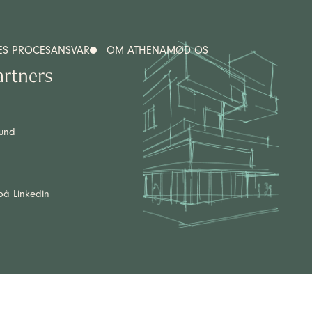
ES PROCES
ANSVAR
OM ATHENA
MØD OS
artners
lund
på Linkedin